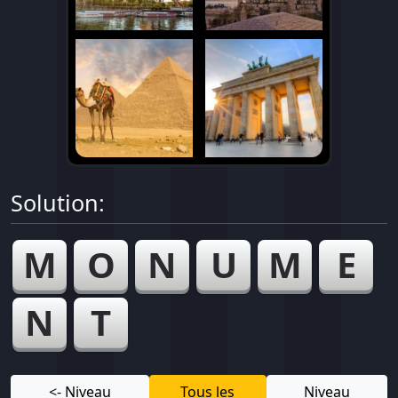
Solution:
M
O
N
U
M
E
N
T
<- Niveau
Tous les
Niveau