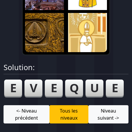
Solution:
E
V
E
Q
U
E
<- Niveau
Tous les
Niveau
précédent
niveaux
suivant ->