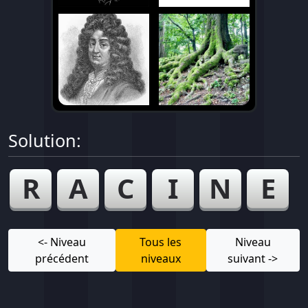
Solution:
R
A
C
I
N
E
<- Niveau
Tous les
Niveau
précédent
niveaux
suivant ->