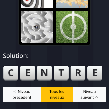
Solution:
C
E
N
T
R
E
<- Niveau
Tous les
Niveau
précédent
niveaux
suivant ->