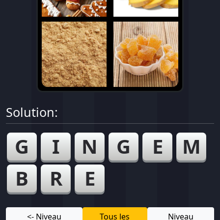
Solution:
G
I
N
G
E
M
B
R
E
<- Niveau
Tous les
Niveau