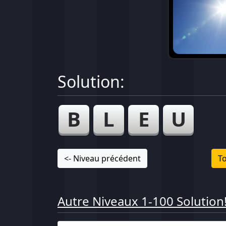
Solution:
B
L
E
U
<- Niveau précédent
To
Autre Niveaux 1-100 Solution