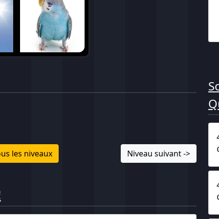
S
Q
us les niveaux
Niveau suivant ->
!