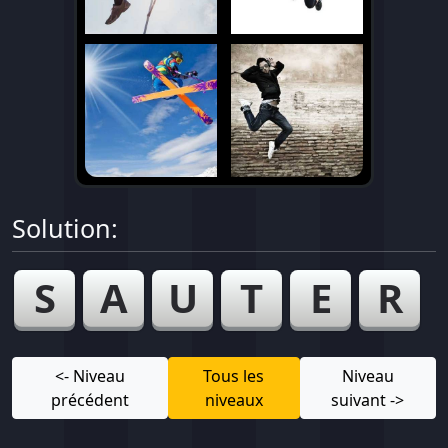
Solution:
S
A
U
T
E
R
<- Niveau
Tous les
Niveau
précédent
niveaux
suivant ->