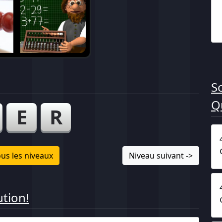
S
Q
E
R
us les niveaux
Niveau suivant ->
tion!