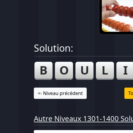
Solution:
B
O
U
L
I
<- Niveau précédent
To
Autre Niveaux 1301-1400 Solu