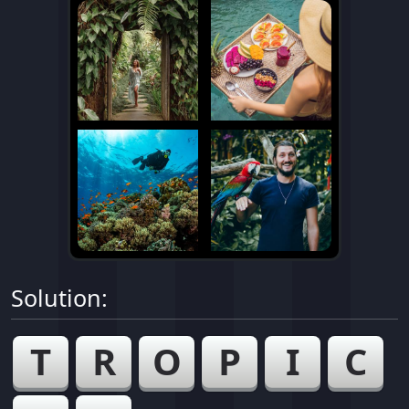
Solution:
T
R
O
P
I
C