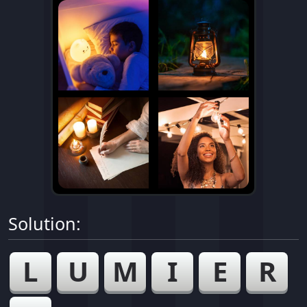
Solution:
L
U
M
I
E
R