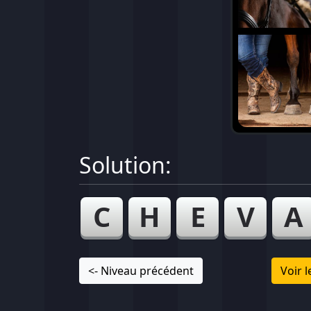
Solution:
C
H
E
V
A
<- Niveau précédent
Voir 