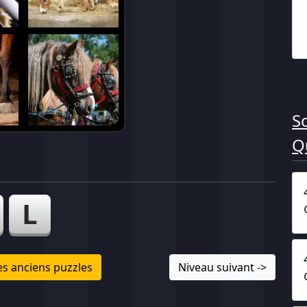
S
Q
L
les anciens puzzles
Niveau suivant ->