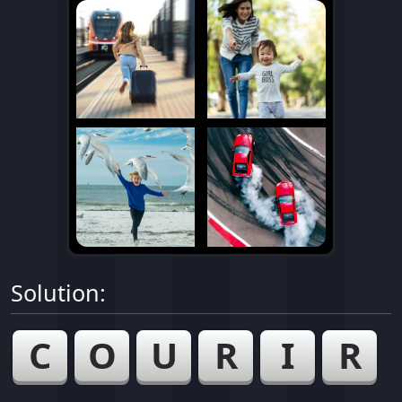
Solution:
C
O
U
R
I
R